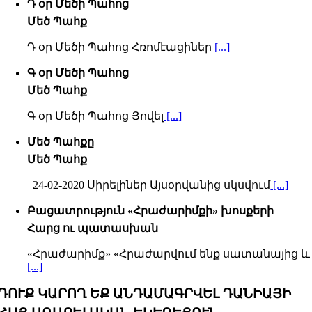
Դ օր Մեծի Պահոց
Մեծ Պահք
Դ օր Մեծի Պահոց Հռոմէացիներ
[...]
Գ օր Մեծի Պահոց
Մեծ Պահք
Գ օր Մեծի Պահոց Յովել
[...]
Մեծ Պահքը
Մեծ Պահք
24-02-2020 Սիրելիներ Այսօրվանից սկսվում
[...]
Բացատրություն «Հրաժարիմքի» խոսքերի
Հարց ու պատասխան
«Հրաժարիմք» «Հրաժարվում ենք սատանայից և
[...]
ԴՈՒՔ ԿԱՐՈՂ ԵՔ ԱՆԴԱՄԱԳՐՎԵԼ ԴԱՆԻԱՅԻ