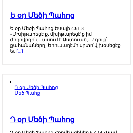
Ե օր Մեծի Պահոց
Ե օր Մեծի Պահոց Եսայի 40։1-8
«Մխիթարեցէ՛ք, մխիթարեցէ՛ք իմ
ժողովրդին,– ասում է Աստուած,– 2 դուք՝
քահանաներդ, Երուսաղէմի սրտո՛վ խօսեցէք
եւ
[...]
Դ օր Մեծի Պահոց
Մեծ Պահք
Դ օր Մեծի Պահոց
Դ օր Մեծի Պահոց Հռոմէացիներ 6.3-14 3Կամ