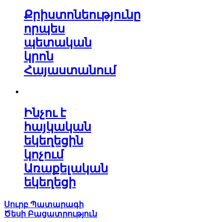
Քրիստոնեությունը
որպես
պետական
կրոն
Հայաստանում
Ինչու է
հայկական
եկեղեցին
կոչում
Առաքելական
եկեղեցի
Սուրբ Պատարագի
Ծեսի Բացատրություն