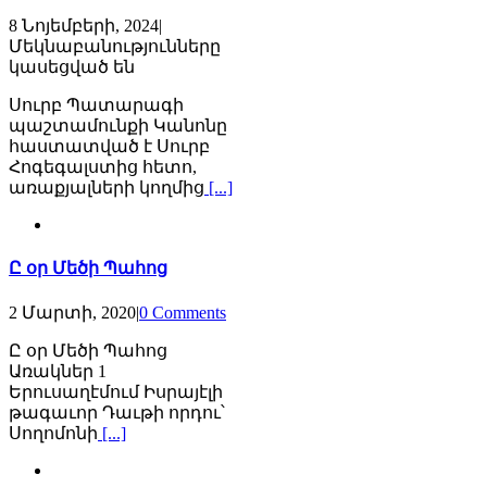
8 Նոյեմբերի, 2024
|
Մեկնաբանությունները
Սուրբ
կասեցված են
Պատարագի
Սուրբ Պատարագի
Ծեսի
պաշտամունքի Կանոնը
Բացատրություն-
հաստատված է Սուրբ
ում
Հոգեգալստից հետո,
առաքյալների կողմից
[...]
Ը օր Մեծի Պահոց
2 Մարտի, 2020
|
0 Comments
Ը օր Մեծի Պահոց
Առակներ 1
Երուսաղէմում Իսրայէլի
թագաւոր Դաւթի որդու՝
Սողոմոնի
[...]