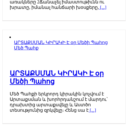
առակները 2Ճանաչել իմաստութիւնն ու
խրատը, իմանալ հանճարի խօսքերը,
[...]
ԱՐՏԱՔՍՄԱՆ ԿԻՐԱԿԻ Է օր Մեծի Պահոց
Մեծ Պահք
ԱՐՏԱՔՍՄԱՆ ԿԻՐԱԿԻ Է օր
Մեծի Պահոց
Մեծ Պահքի երկրորդ կիրակին կոչվում է
Արտաքսման և խորհրդանշում է մարդու՝
դրախտից արտաքսվելը և Աստծո
տեսությունից զրկվելը։ Հենց սա է
[...]