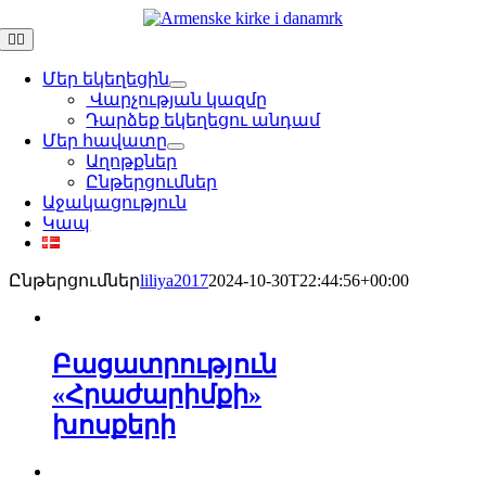
Skip
to
Toggle
Navigation
content
Մեր եկեղեցին
Վարչության կազմը
Դարձեք եկեղեցու անդամ
Մեր հավատը
Աղոթքներ
Ընթերցումներ
Աջակացություն
Կապ
Ընթերցումներ
liliya2017
2024-10-30T22:44:56+00:00
Բացատրություն
«Հրաժարիմքի»
խոսքերի