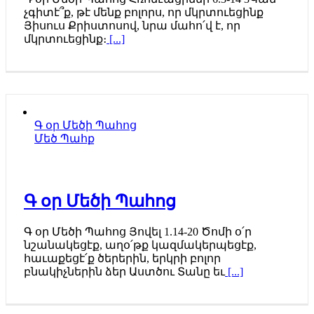
չգիտէ՞ք, թէ մենք բոլորս, որ մկրտուեցինք
Յիսուս Քրիստոսով, նրա մահո՛վ է, որ
մկրտուեցինք։
[...]
Գ օր Մեծի Պահոց
Մեծ Պահք
Գ օր Մեծի Պահոց
Գ օր Մեծի Պահոց Յովել 1.14‐20 Ծոմի օ՛ր
նշանակեցէք, աղօ՛թք կազմակերպեցէք,
հաւաքեցէ՛ք ծերերին, երկրի բոլոր
բնակիչներին ձեր Աստծու Տանը եւ
[...]