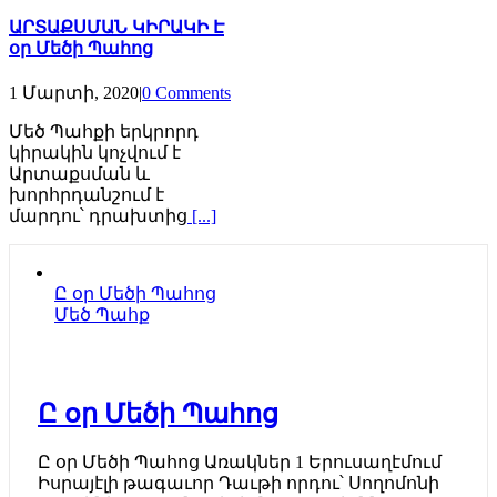
ԱՐՏԱՔՍՄԱՆ ԿԻՐԱԿԻ Է
օր Մեծի Պահոց
1 Մարտի, 2020
|
0 Comments
Մեծ Պահքի երկրորդ
կիրակին կոչվում է
Արտաքսման և
խորհրդանշում է
մարդու՝ դրախտից
[...]
Ը օր Մեծի Պահոց
Մեծ Պահք
Ը օր Մեծի Պահոց
Ը օր Մեծի Պահոց Առակներ 1 Երուսաղէմում
Իսրայէլի թագաւոր Դաւթի որդու՝ Սողոմոնի