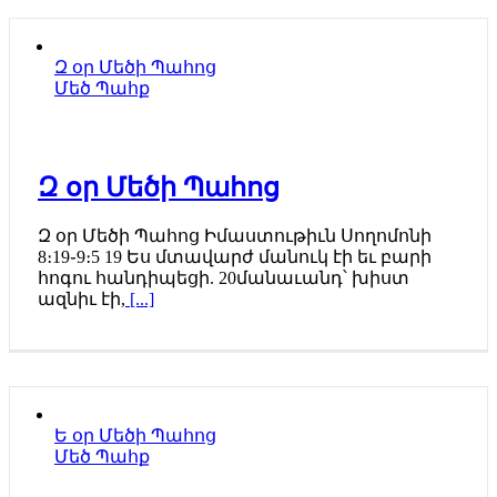
Զ օր Մեծի Պահոց
Մեծ Պահք
Զ օր Մեծի Պահոց
Զ օր Մեծի Պահոց Իմաստութիւն Սողոմոնի
8։19֊9։5 19 Ես մտավարժ մանուկ էի եւ բարի
հոգու հանդիպեցի. 20մանաւանդ՝ խիստ
ազնիւ էի,
[...]
Ե օր Մեծի Պահոց
Մեծ Պահք